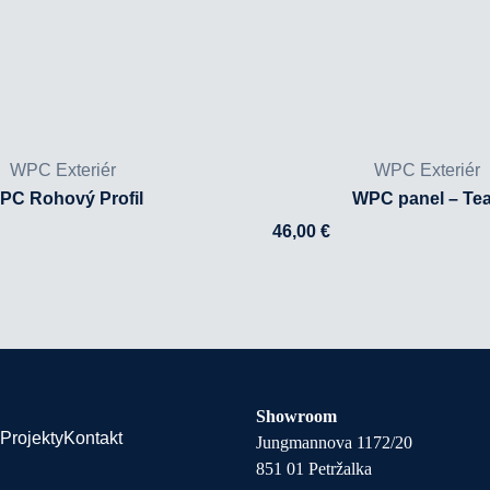
WPC Exteriér
WPC Exteriér
PC Rohový Profil
WPC panel – Te
46,00
€
Showroom
Projekty
Kontakt
Jungmannova 1172/20
851 01 Petržalka