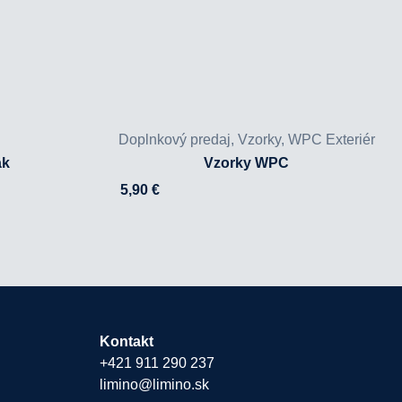
Doplnkový predaj
,
Vzorky
,
WPC Exteriér
ak
Vzorky WPC
5,90
€
Kontakt
+421 911 290 237
limino@limino.sk