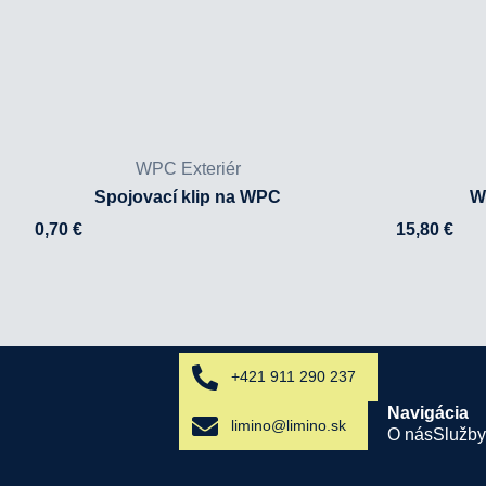
WPC Exteriér
Spojovací klip na WPC
W
0,70
€
15,80
€
+421 911 290 237
Navigácia
limino@limino.sk
O nás
Služby