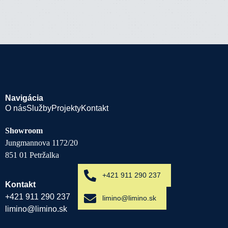
Navigácia
O nás
Služby
Projekty
Kontakt
Showroom
Jungmannova 1172/20
851 01 Petržalka
+421 911 290 237
Kontakt
+421 911 290 237
limino@limino.sk
limino@limino.sk