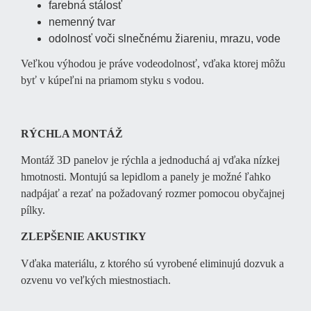
farebná stálosť
nemenný tvar
odolnosť voči slnečnému žiareniu, mrazu, vode
Veľkou výhodou je práve vodeodolnosť, vďaka ktorej môžu
byť v kúpeľni na priamom styku s vodou.
RÝCHLA MONTÁŽ
Montáž 3D panelov je rýchla a jednoduchá aj vďaka nízkej
hmotnosti. Montujú sa lepidlom a panely je možné ľahko
nadpájať a rezať na požadovaný rozmer pomocou obyčajnej
pílky.
ZLEPŠENIE AKUSTIKY
Vďaka materiálu, z ktorého sú vyrobené eliminujú dozvuk a
ozvenu vo veľkých miestnostiach.