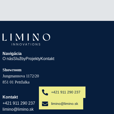
Navigácia
O nás
Služby
Projekty
Kontakt
Showroom
Jungmannova 1172/20
851 01 Petržalka
+421 911 290 237
Kontakt
+421 911 290 237
limino@limino.sk
limino@limino.sk